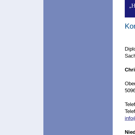
Ko
Dipl
Sach
Chr
Ober
5096
Tele
Tele
info
Nie