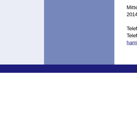
Mitt
201
Tele
Tele
ham